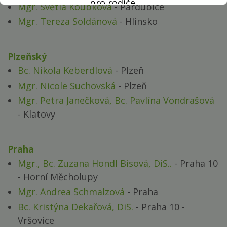
pro rodiče.
Mgr. Světla Koubková
- Pardubice
Více informací
zde
Mgr. Tereza Soldánová
- Hlinsko
Plzeňský
Bc. Nikola Keberdlová
- Plzeň
Mgr. Nicole Suchovská
- Plzeň
Mgr. Petra Janečková, Bc. Pavlína Vondrašová
- Klatovy
Praha
Mgr., Bc. Zuzana Hondl Bisová, DiS..
- Praha 10
- Horní Měcholupy
Mgr. Andrea Schmalzová
- Praha
Bc. Kristýna Dekařová, DiS.
- Praha 10 -
Vršovice