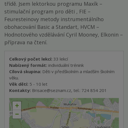
třídě. Jsem lektorkou programu Maxík –
stimulační program pro děti , FIE –
Feuresteinovy metody instrumentálního
obohacování Basic a Standart, HVCM –
Hodnotového vzdělávání Cyril Mooney, Elkonin –
příprava na čtení.
Celkový počet lekcí:
33 lekcí
Nabízený formát:
individuální trénink
Cílová skupina:
Děti v předškolním a mladším školním
věku.
Věk dětí:
5 - 10 let
Kontakty:
Brisace@seznam.cz, tel.: 724 854 201
+
−