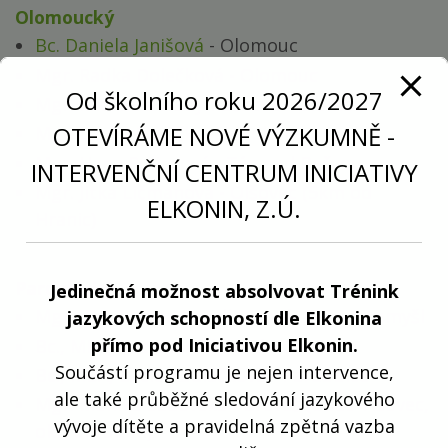
Olomoucký
Bc. Daniela Janišová
- Olomouc
Mgr. Radka Dolečková
- Olomouc
Od školního roku 2026/2027
Mgr. Michaela Nadymáčková
- Olomouc
OTEVÍRÁME NOVÉ VÝZKUMNĚ -
Mgr. Lenka Macíčková
- Polom
Mgr. Hana Rolincová
- Týn nad Bečvou
INTERVENČNÍ CENTRUM INICIATIVY
Mgr. Jitka Ličmanová
- Olšovec (5km od
ELKONIN, Z.Ú.
Hranic)
Pardubický
Jedinečná možnost absolvovat Trénink
Mgr., Bc. Zuzana Hondl Bisová, DiS.
- Litomyšl
jazykových schopností dle Elkonina
přímo pod Iniciativou Elkonin.
Bc., MBA, Lucie Kudláčková
- Chrudim
Součástí programu je nejen intervence,
Bc., MBA, Lucie Kudláčková
- Pardubice
ale také průběžné sledování jazykového
Mgr. Monika Sádovská
- Dřeveš (obec Tisovec,
vývoje dítěte a pravidelná zpětná vazba
okr. Chrudim)