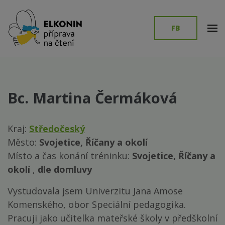
Přeskočit
modal-check
na
FB
obsah
(stiskněte
ROZVOJ JAZYKOVÝCH SCHOPNOSTÍ DLE ELKONINA
Elkonin.cz
Enter)
Bc. Martina Čermáková
Kraj:
Středočeský
Město:
Svojetice, Říčany a okolí
Místo a čas konání tréninku:
Svojetice, Říčany a
okolí
,
dle domluvy
Vystudovala jsem Univerzitu Jana Amose
Komenského, obor Speciální pedagogika.
Pracuji jako učitelka mateřské školy v předškolní