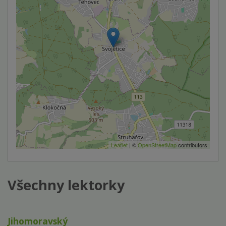
Leaflet
| ©
OpenStreetMap
contributors
Všechny lektorky
Jihomoravský