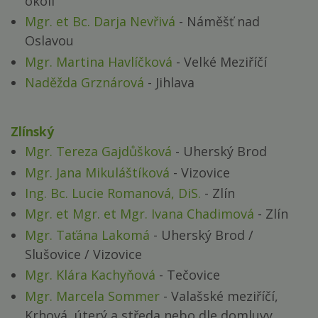
okolí
Mgr. et Bc. Darja Nevřivá
- Náměšť nad
Oslavou
Mgr. Martina Havlíčková
- Velké Meziříčí
Naděžda Grznárová
- Jihlava
Zlínský
Mgr. Tereza Gajdůšková
- Uherský Brod
Mgr. Jana Mikuláštíková
- Vizovice
Ing. Bc. Lucie Romanová, DiS.
- Zlín
Mgr. et Mgr. et Mgr. Ivana Chadimová
- Zlín
Mgr. Taťána Lakomá
- Uherský Brod /
Slušovice / Vizovice
Mgr. Klára Kachyňová
- Tečovice
Mgr. Marcela Sommer
- Valašské meziříčí,
Krhová, úterý a středa nebo dle domluvy