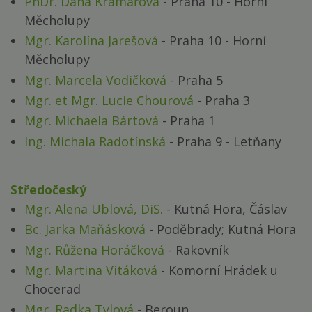
PhDr. Dana Kramářová
- Praha 10 - Horní
Měcholupy
Mgr. Karolína Jarešová
- Praha 10 - Horní
Měcholupy
Mgr. Marcela Vodičková
- Praha 5
Mgr. et Mgr. Lucie Chourová
- Praha 3
Mgr. Michaela Bártová
- Praha 1
Ing. Michala Radotínská
- Praha 9 - Letňany
Středočeský
Mgr. Alena Ublová, DiS.
- Kutná Hora, Čáslav
Bc. Jarka Maňásková
- Poděbrady; Kutná Hora
Mgr. Růžena Horáčková
- Rakovník
Mgr. Martina Vitáková
- Komorní Hrádek u
Chocerad
Mgr. Radka Tylová
- Beroun