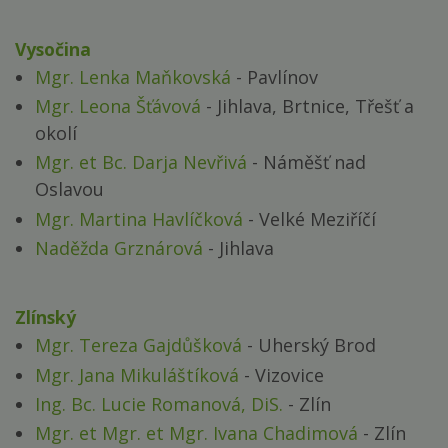
Vysočina
Mgr. Lenka Maňkovská
- Pavlínov
Mgr. Leona Šťávová
- Jihlava, Brtnice, Třešť a
okolí
Mgr. et Bc. Darja Nevřivá
- Náměšť nad
Oslavou
Mgr. Martina Havlíčková
- Velké Meziříčí
Naděžda Grznárová
- Jihlava
Zlínský
Mgr. Tereza Gajdůšková
- Uherský Brod
Mgr. Jana Mikuláštíková
- Vizovice
Ing. Bc. Lucie Romanová, DiS.
- Zlín
Mgr. et Mgr. et Mgr. Ivana Chadimová
- Zlín