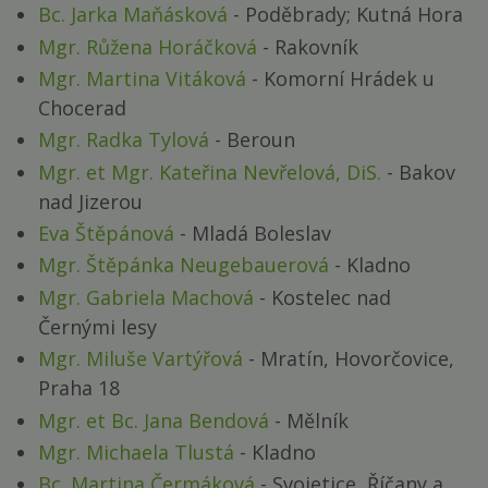
Bc. Jarka Maňásková
- Poděbrady; Kutná Hora
Mgr. Růžena Horáčková
- Rakovník
Mgr. Martina Vitáková
- Komorní Hrádek u
Chocerad
Mgr. Radka Tylová
- Beroun
Mgr. et Mgr. Kateřina Nevřelová, DiS.
- Bakov
nad Jizerou
Eva Štěpánová
- Mladá Boleslav
Mgr. Štěpánka Neugebauerová
- Kladno
Mgr. Gabriela Machová
- Kostelec nad
Černými lesy
Mgr. Miluše Vartýřová
- Mratín, Hovorčovice,
Praha 18
Mgr. et Bc. Jana Bendová
- Mělník
Mgr. Michaela Tlustá
- Kladno
Bc. Martina Čermáková
- Svojetice, Říčany a