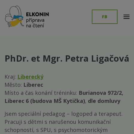
Přeskočit
modal-check
na
FB
obsah
(stiskněte
ROZVOJ JAZYKOVÝCH SCHOPNOSTÍ DLE ELKONINA
Elkonin.cz
Enter)
PhDr. et Mgr. Petra Ligačová
Kraj:
Liberecký
Město:
Liberec
Místo a čas konání tréninku:
Burianova 972/2,
Liberec 6 (budova MŠ Kytička)
,
dle domluvy
Jsem speciální pedagog – logoped a terapeut.
Pracuji s dětmi s narušenou komunikační
schopností, s SPU, s psychomotorickým