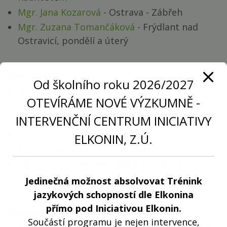
Mgr. Jana Kozarová
- Ostrava - Zábřeh
Mgr. Zuzana Tomančáková
- Frýdlant nad
Ostravicí, pondělí a úterý
Olomoucký
Od školního roku 2026/2027
Bc. Daniela Janišová
- Olomouc
OTEVÍRÁME NOVÉ VÝZKUMNĚ -
Mgr. Radka Dolečková
- Olomouc
INTERVENČNÍ CENTRUM INICIATIVY
Mgr. Michaela Nadymáčková
- Olomouc
Mgr. Lenka Macíčková
- Polom
ELKONIN, Z.Ú.
Mgr. Hana Rolincová
- Týn nad Bečvou
Mgr. Jitka Ličmanová
- Olšovec (5km od
Hranic)
Jedinečná možnost absolvovat Trénink
jazykových schopností dle Elkonina
přímo pod Iniciativou Elkonin.
Pardubický
Součástí programu je nejen intervence,