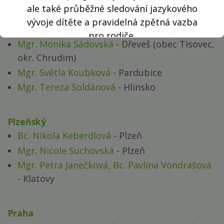
Mgr., Bc. Zuzana Hondl Bisová, DiS.
- Litomyšl
ale také průběžné sledování jazykového
Bc., MBA, Lucie Kudláčková
- Chrudim
vývoje dítěte a pravidelná zpětná vazba
Bc., MBA, Lucie Kudláčková
- Pardubice
pro rodiče.
Mgr. Monika Sádovská
- Dřeveš (obec Tisovec,
Více informací
zde
okr. Chrudim)
Mgr. Světla Koubková
- Pardubice
Mgr. Tereza Soldánová
- Hlinsko
Plzeňský
Bc. Nikola Keberdlová
- Plzeň
Mgr. Nicole Suchovská
- Plzeň
Mgr. Petra Janečková, Bc. Pavlína Vondrašová
- Klatovy
Praha