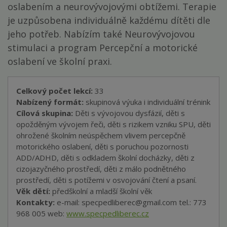
oslabením a neurovývojovými obtížemi. Terapie
je uzpůsobena individuálně každému dítěti dle
jeho potřeb. Nabízím také Neurovývojovou
stimulaci a program Percepční a motorické
oslabení ve školní praxi.
Celkový počet lekcí:
33
Nabízený formát:
skupinová výuka i individuální trénink
Cílová skupina:
Děti s vývojovou dysfázií, děti s
opožděným vývojem řeči, děti s rizikem vzniku SPU, děti
ohrožené školním neúspěchem vlivem percepčně
motorického oslabení, děti s poruchou pozornosti
ADD/ADHD, děti s odkladem školní docházky, děti z
cizojazyčného prostředí, děti z málo podnětného
prostředí, děti s potížemi v osvojování čtení a psaní.
Věk dětí:
předškolní a mladší školní věk
Kontakty:
e-mail: specpedliberec@gmail.com
tel.: 773
968 005
web:
www.specpedliberec.cz