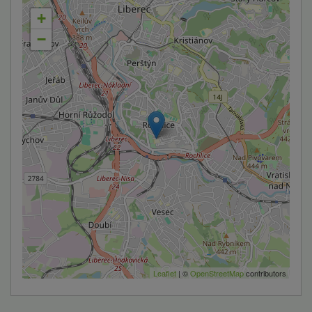
+
−
Leaflet
| ©
OpenStreetMap
contributors